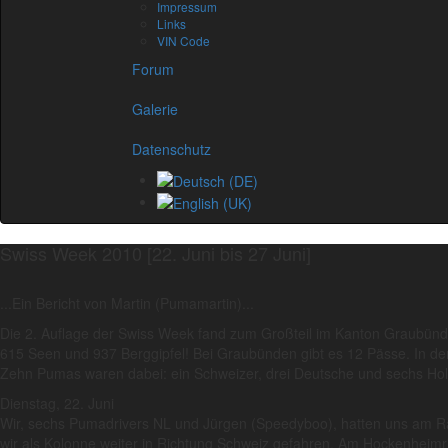
Impressum
Links
VIN Code
Forum
Galerie
Datenschutz
Swiss Week 2010 [22. Juni bis 27 Juni]
...Ein Bericht von Martin (Pumamartin)...
Die 2. Auflage der Swiss Week fand zum Großteil im Kanton Graubünden
615 Seen und 937 Berggipfel! Bei Graubünden gibt es 12 Pässe. In der
Zehn Pumas waren dabei: ein Schweizer, drei Deutsche und sechs Hol
Dienstag, 22. Juni
Wir, sechs Pumadrivers NL und Jürgen (Speedyboo), hatten uns am Ra
wir als Kolonne weiter in Richtung Schweiz gefahren. Am Hockenheimring