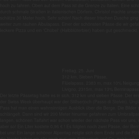
hoch zu fahren. Oben auf dem Pass ist die Grenze zu Italien. Eine schö
durch schmale Straßen in italienischen Dörfern. Christof machte unse
schätze 30 Meter hoch. Sehr schön! Nach dieser frischen Dusche gin
weiter zum rauhen Albulapass. Einer der schönsten Pässe die wir gefah
leckere Pizza und ein 'Chübel' (Halbblüterbier) haben gut geschmeckt.
Freitag, 25. Juni
312 km, Sieben Pässe,
Flüelapass, 2383 m, max 10% Neigungs
Livigno, 2315m, max 13% Berninapass
Der letzte Pässetag hatte es in sich, 312 km und sieben Pässe. Der 
der Swiss Week überhaupt war der Stilfserjoch (Passo di Stelvio). Un
Pass hat man einen wahnsinnigen Ausblick über die Berge. Die Bilder 
schlängelt. Dann sind wir 200 Meter hinunter gefahren zum Umbrailpa
langen, schönen Talfahrt war schon wieder der nächste Pass vor uns, 
aber so! Ein Liter kostete 0,96 € ! Es folgten noch zwei Pässe, der B
bei uns! Ein lange schöner Alpentag neigte sich dem Ende und die P
die Nacht haben wir alle noch mal vom Stilfserjoch und Co. geträumt.