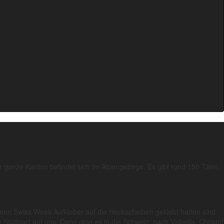
ganze Kanton befindet sich im Alpengebirge. Es gibt rund 150 Täler,
nen Swiss Week Aufkleber auf die Heckscheiben geklebt hatten sind
Stuttgart auf uns. Dann ging es in die Schweiz, nach Valbella. Christof