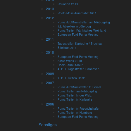
Reundorf 2015
2013
Rhein-Mosel-Rundfahrt 2013
2012
Puma Jubiläumstreffen am Nürburgring
12. Abzelten in Jüterbog
Puma Treffen Fränkisches Weinland
European Ford Puma Meeting
2011
Tagestreffen Karlsruhe / Bruchsal
Eifeltour 2011
2010
European Ford Puma Meeting
Swiss Week 2010
Rhein-Taunus-Tour
4. PTE Tagestreffen Hannover
2009
2. PTE Treffen Berlin
2007
Puma Jubiläumstreffen in Dorsel
Puma Treffen am Nürburgring
Puma Treffen in der Pfalz
Puma Treffen in Karlsruhe
2006
Puma Treffen in Friedrichshafen
Puma Treffen in Nürnberg
European Ford Puma Meeting
Sonstiges