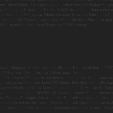
ne Talfahrt folgte - bis unten zu einem kleinen See. Dort haben wir wie
rer Meinung nach zu schnell Pause - kein Pass zu sehen. Dann sahen wi
g es weiter zum Malojapass. Wieder ein super Pass zum Fahren, die K
ren sind. Der Albula war auch schon wieder der letzte Pass, also ging 
 Nicht zu spät ins Bett, denn Morgen ist DER Pässetag!
rate, Ofenpass, 2149m, max 14%, Stilfserjoch (passo di Stelvio) 27
, 2328m, max 10%, Julierpass, 2284m, max 12%
erste Pass war der Flüelapass, auf dem wir entlang einer Schneewand
glaublich wie der Pass dich durch 2757 Meter Höhe führt, über viele e
sagen mehr als alle Worte. Man sieht von oben auch, wie sich die Ber
ss und haben auf einer Alm Picknick gemacht. Unsere Pumas standen mi
der Passo di Fascagno. Als wir an einer Tankstelle vorbei gefahren s
ernadinopass und der Julierpass. Oben auf den Julierpass haben wir auc
izza, Süppchen und das Bier schmeckten noch besser als gestern. Den