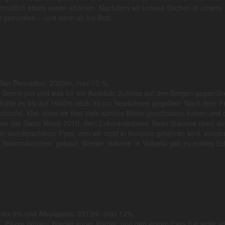
ir gemütlich etwas essen könnten. Nachdem wir unsere Sachen in unser
 getrunken - und dann ab ins Bett.
 San Bernadino, 2065m, max 10 %.
 Sonne pur und was für ein Ausblick; Schnee auf den Bergen gegenübe
r hatte es bis auf 1900m noch 30 cm Neuschnee gegeben. Nach dem Frü
hlucht. Klar, dass wir hier viele schöne Bilder geschossen haben und 
Pass der Swiss Week 2010, dem Lukmanierpass. Beim Stausee oben auf
n wunderschöner Pass, den wir nicht in Kolonne gefahren sind, sonder
n 'Steinmännchen' gebaut. Wieder 'daheim' in Valbella gab es echtes 
 max 9% und Albulapass, 2312m, max 12%.
 Pässe fahren! Wieder super Wetter, und den ersten Pass hat jeder wi