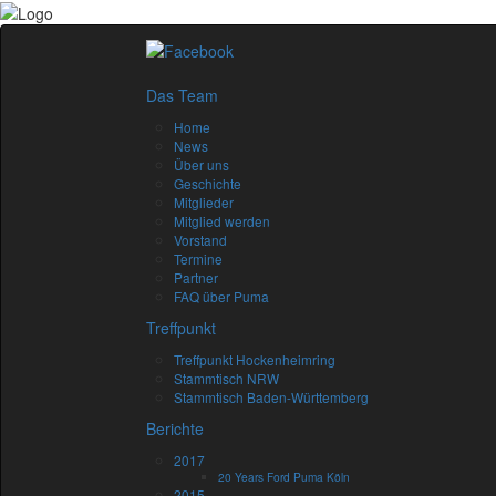
Das Team
Home
News
Über uns
Geschichte
Mitglieder
Mitglied werden
Vorstand
Termine
Partner
FAQ über Puma
Treffpunkt
Treffpunkt Hockenheimring
Stammtisch NRW
Stammtisch Baden-Württemberg
Berichte
2017
20 Years Ford Puma Köln
2015