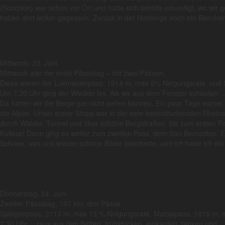
(Scorpion) war schon vor Ort und hatte sich bereits erkundigt, wo w
haben dort lecker gegessen. Zurück in der Herberge noch ein Bierchen
Mittwoch, 23. Juni
Mittwoch war der erste Pässetag – mit zwei Pässen.
Diese waren der Lukmanierpass, 1914 m, max 9% Neigungsrate, und
Um 7.30 Uhr ging der Wecker los. Als wir aus dem Fenster schauten…
Da hatten wir die Berge gar nicht sehen können. Ein paar Tage vorhe
die Alpen. Unser erster Stopp war in der sehr beeindruckenden Rheinsc
durch Wälder, Tunnel und über schöne Bergstraßen, bis zum ersten 
Kulisse! Dann ging es weiter zum zweiten Pass, dem San Bernadino. Ei
Schnee, was uns wieder schöne Bilder bescherte, und ich habe ich ei
Donnerstag, 24. Juni
Zweiter Pässetag, 197 km, drei Pässe
Splügenpass, 2113 m, max 13 % Neigungsrate, Malojapass, 1815 m,
7.30 Uhr… raus aus den Betten, frühstücken, einkaufen, tanken und …