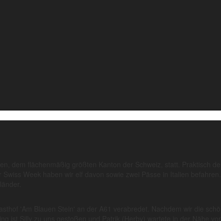
, dem flächenmäßig größten Kanton der Schweiz, statt. Praktisch der 
 Swiss Week haben wir elf davon sowie zwei Pässe in Italien befahren.
länder.
sthof 'Am Blauen Stein' an der A61 verabredet. Nachdem wir die schö
 ist Silly zu uns gestoßen und Patrik (Herby) wartete in der Nähe von 