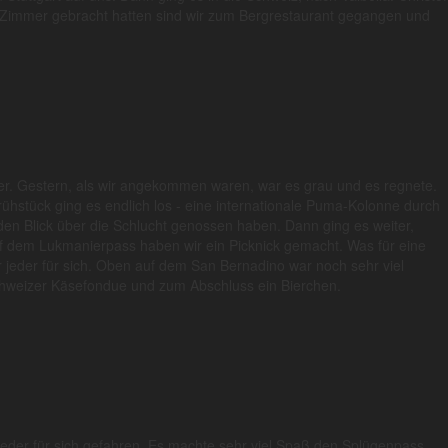
e Zimmer gebracht hatten sind wir zum Bergrestaurant gegangen und
r. Gestern, als wir angekommen waren, war es grau und es regnete.
hstück ging es endlich los - eine internationale Puma-Kolonne durch
den Blick über die Schlucht genossen haben. Dann ging es weiter,
 dem Lukmanierpass haben wir ein Picknick gemacht. Was für eine
 jeder für sich. Oben auf dem San Bernadino war noch sehr viel
Schweizer Käsefondue und zum Abschluss ein Bierchen.
eder für sich gefahren. Es machte sehr viel Spaß den Splügenpass