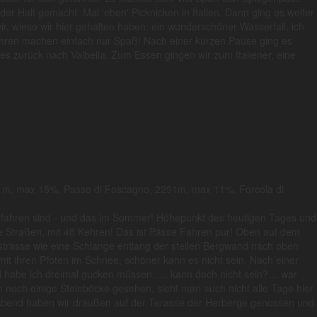
der Halt gemacht. Mal 'eben' Picknicken in Italien. Dann ging es weiter
r, wieso wir hier gehalten haben: ein wunderschöner Wasserfall, ich
ehren machen einfach nur Spaß! Nach einer kurzen Pause ging es
es zurück nach Valbella. Zum Essen gingen wir zum Italiener, eine
57 m, max 15%, Passo di Foscagno, 2291m, max 11%, Forcola di
 gefahren sind - und das im Sommer! Höhepunkt des heutigen Tages und
nge Straßen, mit 48 Kehren! Das ist Pässe Fahren pur! Oben auf dem
gstrasse wie eine Schlange entlang der steilen Bergwand nach oben
t ihren Pfoten im Schnee, schöner kann es nicht sein. Nach einer
ind habe ich dreimal gucken müssen….. kann doch nicht sein?… war
h noch einige Steinböcke gesehen, sieht man auch nicht alle Tage hier
 Abend haben wir draußen auf der Terasse der Herberge genossen und